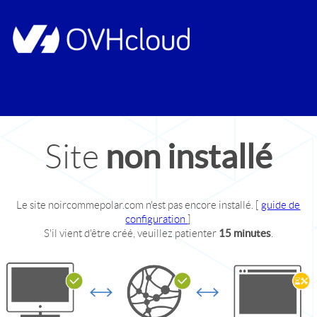
non installé
Site
Le site
noircommepolar.com
n'est pas encore installé.
[
guide de
configuration
]
S'il vient d'être créé, veuillez patienter
15 minutes
.